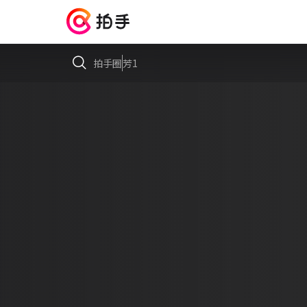
拍手圈
芳1