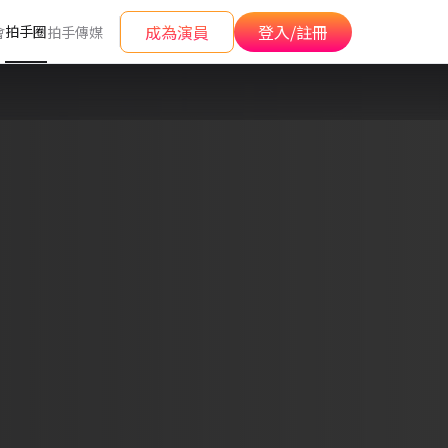
成為演員
登入/註冊
拍手圈
會
拍手傳媒