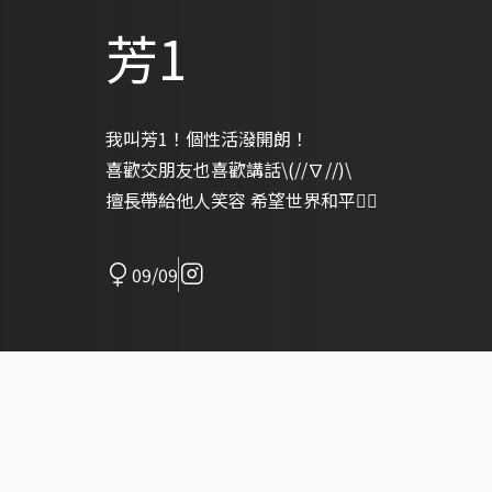
芳1
我叫芳1！個性活潑開朗！
喜歡交朋友也喜歡講話\(//∇//)\
擅長帶給他人笑容 希望世界和平✌🏻
09/09