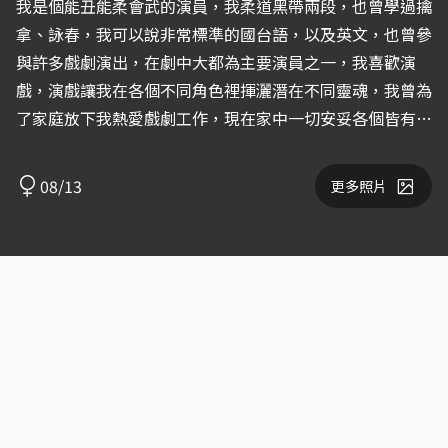
我是個能丑能柔會武的演員，我柔道黑帶兩段，也曾學過擒
拿、詠春，我可以說非常標準的國台語，以及英文，也曾參
與許多戲劇演出，在劇中大都為主要演員之一，我喜歡演
戲，演戲讓我在各個不同角色裡揮灑潛在不同靈魂，我曾為
了家庭放下我熱愛戲劇工作，現在家中一切安妥各個皆有方
向，而我現在只想活出自己想要的生活，尋回自己的夢想。
08/13
更多照片