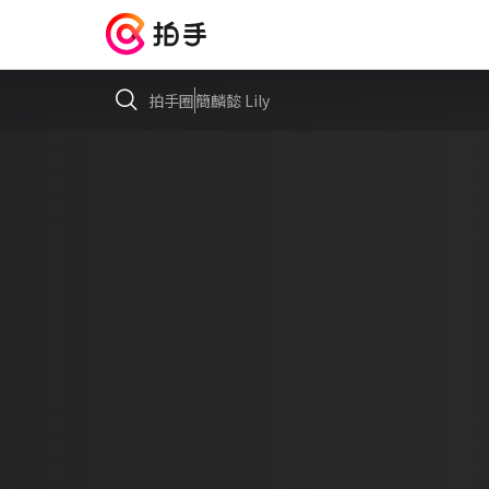
拍手圈
簡麟懿 Lily