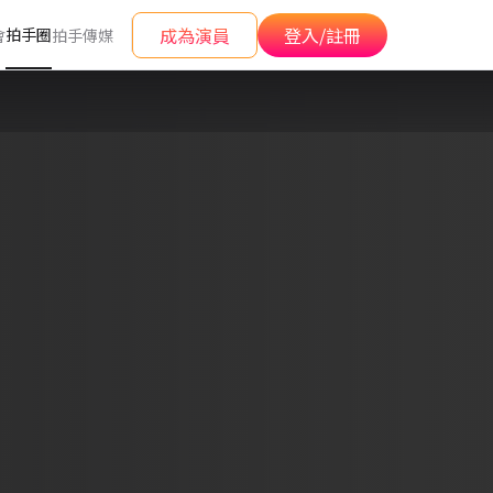
成為演員
登入/註冊
拍手圈
會
拍手傳媒