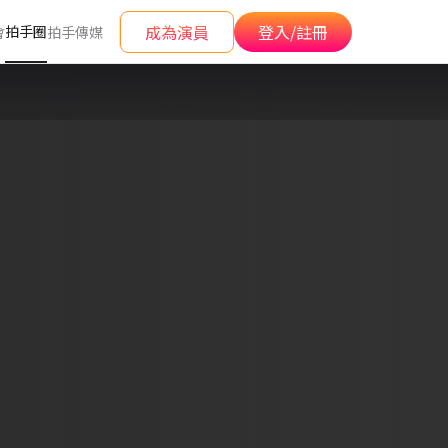
成為演員
登入/註冊
拍手圈
會
拍手傳媒