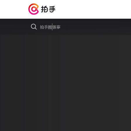
拍手圈
張寧