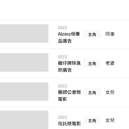
2022
Aloins保養
同事
主角
品廣告
2022
雞仔牌除臭
老婆
主角
劑廣告
2022
藥師公會微
女兒
主角
電影
2022
女兒
主角
信託微電影