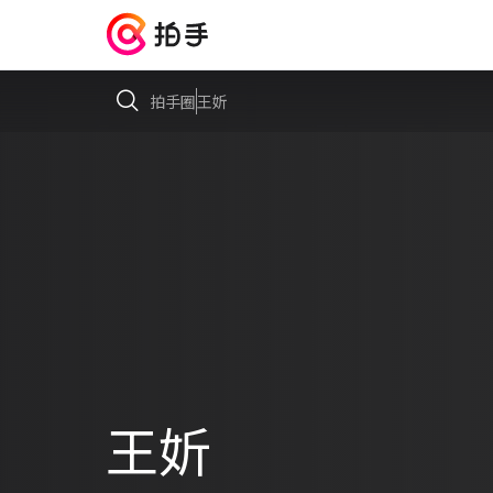
拍手圈
王妡
王妡