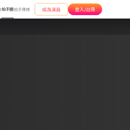
成為演員
登入/註冊
拍手圈
會
拍手傳媒