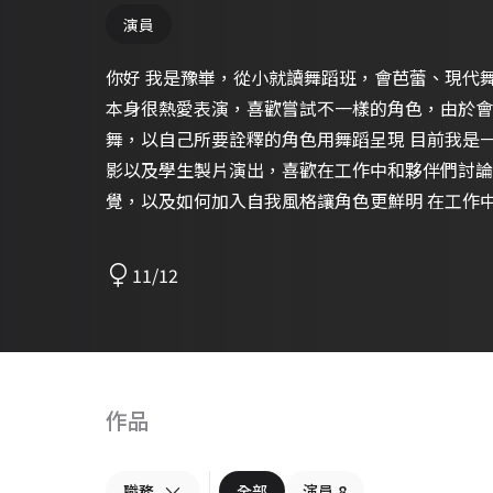
演員
你好 我是豫崋，從小就讀舞蹈班，會芭蕾、現代
本身很熱愛表演，喜歡嘗試不一樣的角色，由於會
舞，以自己所要詮釋的角色用舞蹈呈現 目前我是
影以及學生製片演出，喜歡在工作中和夥伴們討論
覺，以及如何加入自我風格讓角色更鮮明 在工作
求很高，也希望透過這次的徵選，能夠參與演出
11/12
作品
職務
全部
演員
8