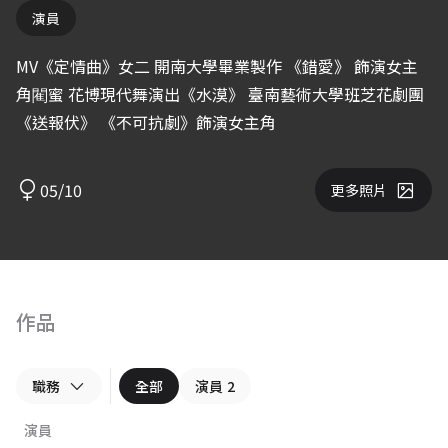
演員
MV《定情曲》女二 開南大學畢業製作 《錯愛》 飾演女主
角閵蜜 花博現代舞演出《水漠》 臺南藝術大學班芝花劇團
《送報伏》 《不可抗劇》飾演女主角
05/10
更多照片
作品
職務
全部
演員
2
演員