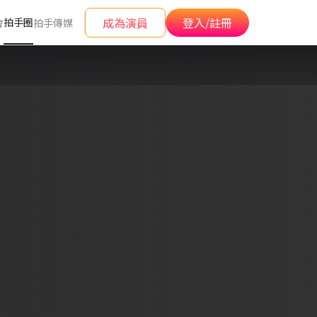
成為演員
登入/註冊
拍手圈
會
拍手傳媒