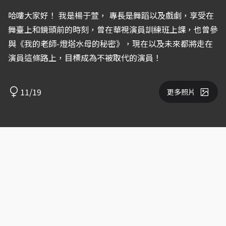
哈嘍大家好！ 我是楊于萱， 專長是舞蹈以及戲劇，享受在
舞臺上和鏡頭前的時刻，曾在華視演員訓練班上課，也曾參
與《我的老師-燈塔水母的秘密》，現在以及未來都將走在
演員這條路上，目標成為不被取代的演員！
11/19
更多照片