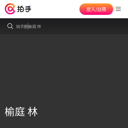
登入/註冊
拍手圈
榆庭 林
榆庭 林