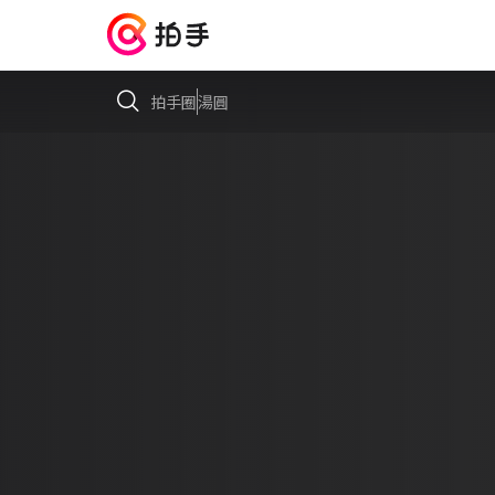
拍手圈
湯圓