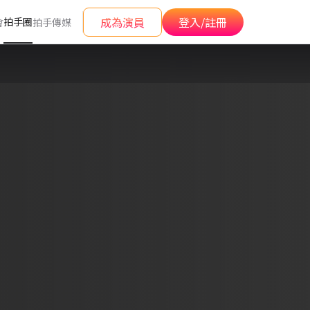
成為演員
登入/註冊
拍手圈
會
拍手傳媒