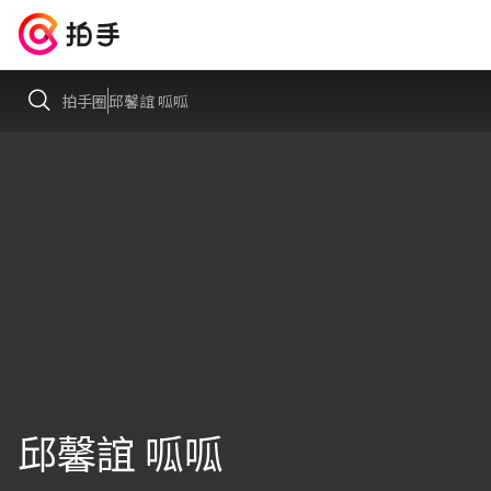
拍手圈
邱馨誼 呱呱
邱馨誼 呱呱