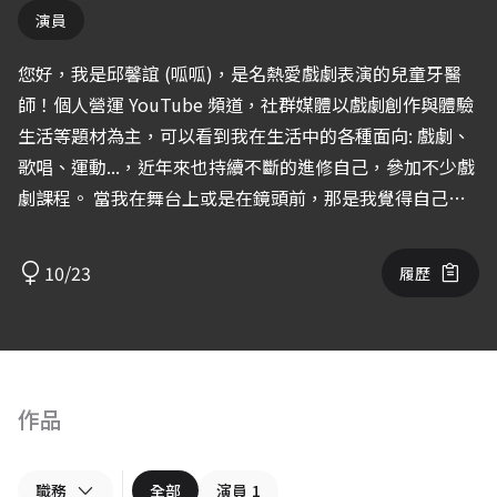
演員
您好，我是邱馨誼 (呱呱)，是名熱愛戲劇表演的兒童牙醫
師！個人營運 YouTube 頻道，社群媒體以戲劇創作與體驗
生活等題材為主，可以看到我在生活中的各種面向: 戲劇、
歌唱、運動...，近年來也持續不斷的進修自己，參加不少戲
劇課程。 當我在舞台上或是在鏡頭前，那是我覺得自己最
發光的時候。我喜歡創造角色、說不一樣的故事，帶給觀眾
能量、共鳴與感動。 雖然非科班出生，但我對演戲表演有
10/23
履歷
著最多的熱情，會盡所能補足自己的不足。期許能演出更多
不同類型的作品，讓大家看見我不同的面貌。
作品
職務
全部
演員
1