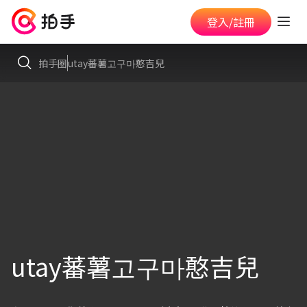
登入/註冊
拍手圈
utay蕃薯고구마憨吉兒
utay蕃薯고구마憨吉兒