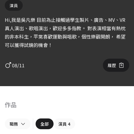
演員
Hi,我是吳凡樂 目前為止接觸過學生製片、廣告、MV、VR
真人演出、歌唱演出，歡迎多多指教。 對表演相當有熱枕
的非本科生，平常喜歡運動與唱歌，個性樂觀開朗， 希望
可以獲得試鏡的機會！
08/11
履歷
作品
職務
全部
演員
4