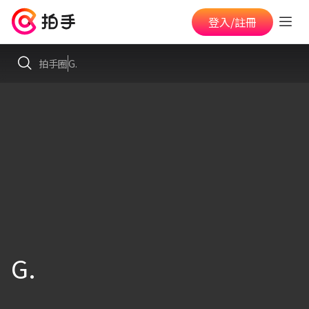
登入/註冊
拍手圈
G.
G.