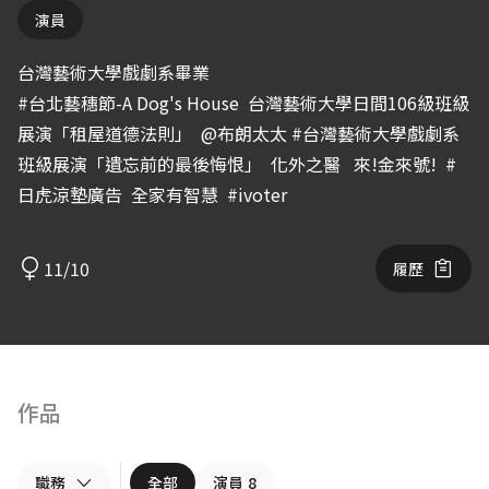
演員
台灣藝術大學戲劇系畢業
#台北藝穗節-A Dog's House
台灣藝術大學日間106級班級
展演「租屋道德法則」
@布朗太太 #台灣藝術大學戲劇系
班級展演「遺忘前的最後悔恨」
化外之醫
來!金來號!
#
日虎涼墊廣告
全家有智慧
#ivoter
11/10
履歷
作品
職務
全部
演員
8