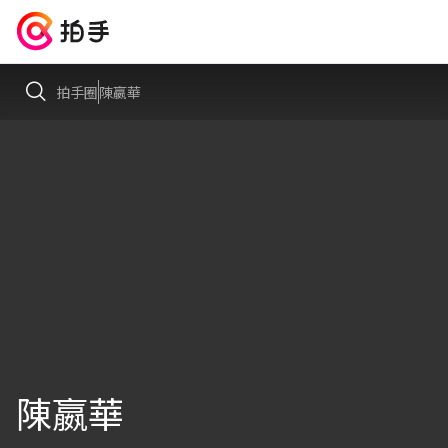
拍手圈
陳嬴華
陳嬴華