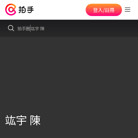
登入/註冊
拍手圈
竑宇 陳
竑宇 陳