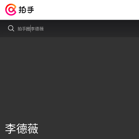
拍手圈
李德薇
李德薇