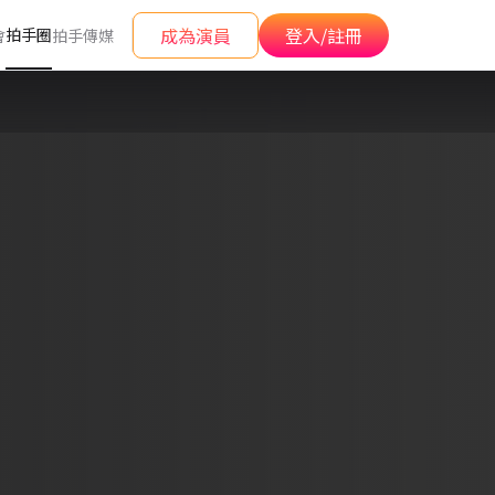
成為演員
登入/註冊
拍手圈
會
拍手傳媒