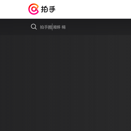
拍手圈
湘婷 楊