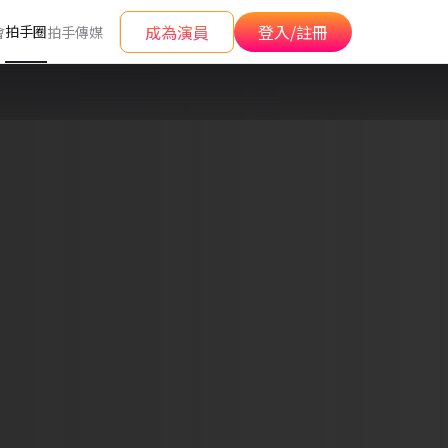
成為演員
登入/註冊
拍手圈
會
拍手傳媒