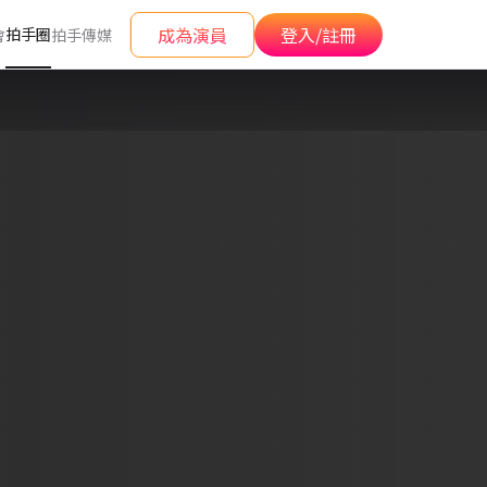
成為演員
登入/註冊
拍手圈
會
拍手傳媒