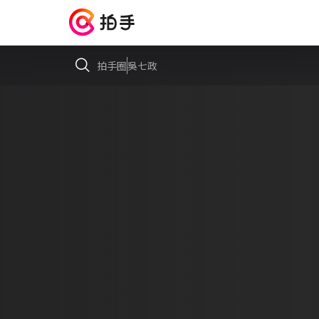
拍手圈
吳七政