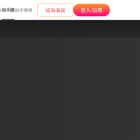
成為演員
登入/註冊
拍手圈
會
拍手傳媒