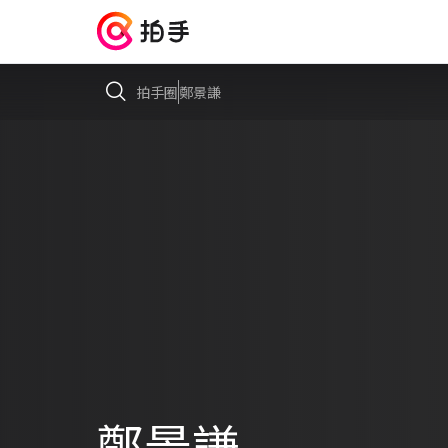
拍手圈
鄭景謙
鄭景謙