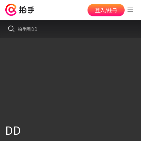
登入/註冊
拍手圈
DD
DD