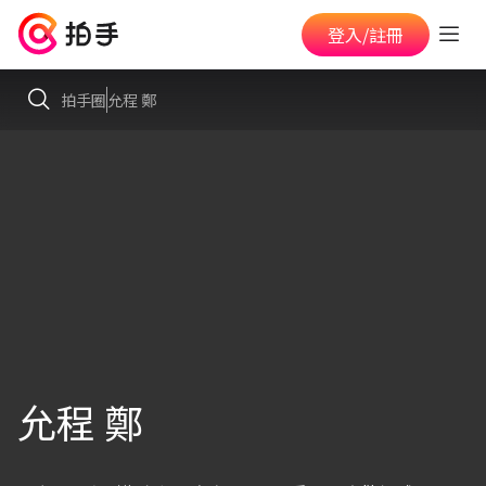
登入/註冊
拍手圈
允程 鄭
允程 鄭