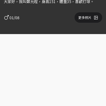
大家好，我叫鄭允程，身高151，體重35，喜歡打球。
01/08
更多照片