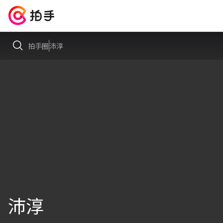
拍手圈
沛淳
沛淳