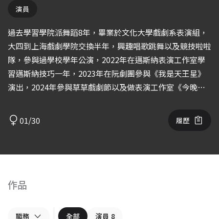
演員
過去學習學院派舞蹈8年，畢業於文化大學戲劇系表演組，
大四到上海戲劇學院交換半年，興趣唱歌跳舞以及競技啦啦
隊，參與過學校學年公演，2022年在邁斯納表演工作室學
習邁斯納技巧一年，2023年在阮劇團參與《我是天王星》
演出，2024年參與草草戲劇節以及做表演工作室《今晚我
想跑到點PA》演出˙。
01/30
履歷
作品
職務
全部
演員
8