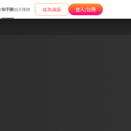
成為演員
登入/註冊
拍手圈
會
拍手傳媒