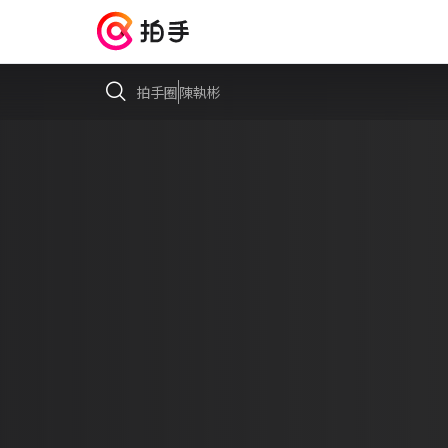
拍手圈
陳執彬