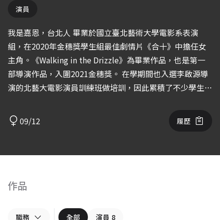
演員
我是嘉恩，台北人 畢業於國立臺北藝術大學電影系表演
組，在2020年金穗獎學生組最佳劇情片《合十》中擔任女
主角。《Walking in the Drizzle》為畢業作品，也是第一
部導演作品，入圍2021金穗獎。 在學期間也入選李啟源導
演的北藝大電影演員訓練班做培訓，因此累積了不少學生製
片作品。 喜歡挑戰，相信自己可以是任何樣子。 - IG/ ＠
chia_anan email/ cxxaaxxn@gmail.com
09/12
履歷
作品
職務
全部
演員
8