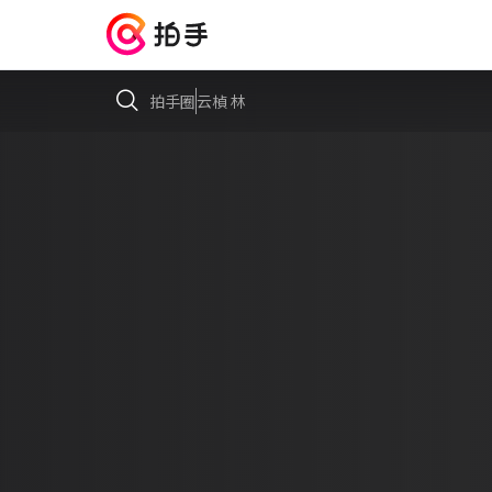
拍手圈
云楨 林