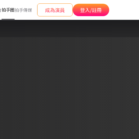
成為演員
登入/註冊
拍手圈
會
拍手傳媒