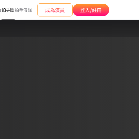
成為演員
登入/註冊
拍手圈
會
拍手傳媒