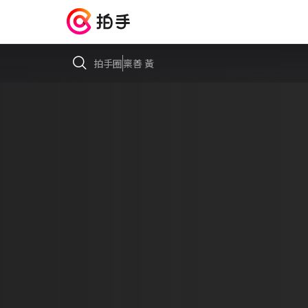
拍手圈
稟善 黃