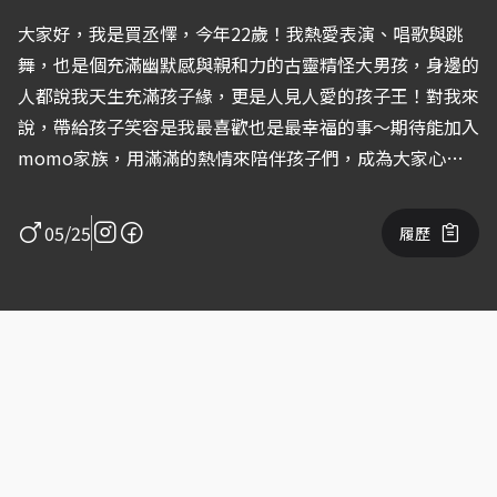
大家好，我是買丞懌，今年22歲！我熱愛表演、唱歌與跳
舞，也是個充滿幽默感與親和力的古靈精怪大男孩，身邊的
人都說我天生充滿孩子緣，更是人見人愛的孩子王！對我來
說，帶給孩子笑容是我最喜歡也是最幸福的事～期待能加入
momo家族，用滿滿的熱情來陪伴孩子們，成為大家心中
最溫暖、最閃亮的快樂大哥哥！
05/25
履歷