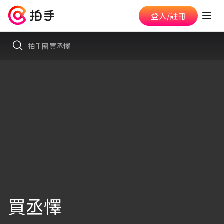
登入/註冊
拍手圈
買丞懌
買丞懌