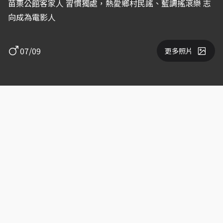
苗栗公館客家人 習慣獨處，熱愛鄉村民謠、藍調搖滾樂 志
向成為電影人
07/09
更多照片