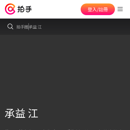
登入/註冊
拍手圈
承益 江
承益 江