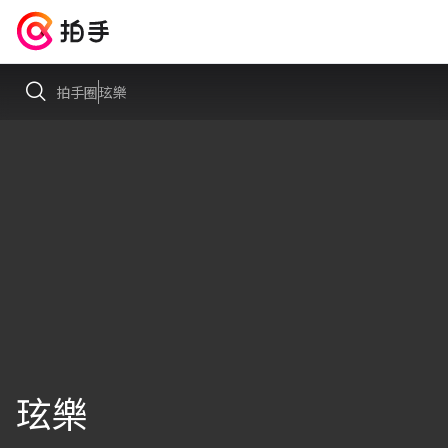
拍手圈
玹樂
玹樂