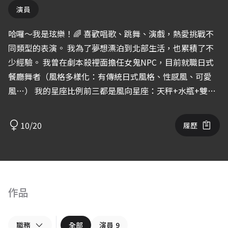
演員
哈囉～我是玹樂！🌈 喜歡唱歌、跳舞、演戲，熱愛挑戰不
同類型的表演。 我為了夢想漂泊到北部生活，也累積了不
少經驗。 我曾在劇本殺裡面擔任女鬼NPC，目前就職日式
餐廳舞者（風格多樣化：有傳統日式風格、性感風、可愛
風…） 我的星座比例前三都是風向星座：天秤+水瓶+雙子
很多人都說我表演跟私底下的樣子有反差， 因為我很重視
每一場表演， 真誠、認真、負責，是我對表演的態度， 即
10/20
履歷
便只是飾演小小一個角色，我都很在乎， 我看電影也會特
別去注意環境演員的表現如何。 希望能透過這個平台讓更
多人認識到我，謝謝。
作品
職務
全部
演員
9