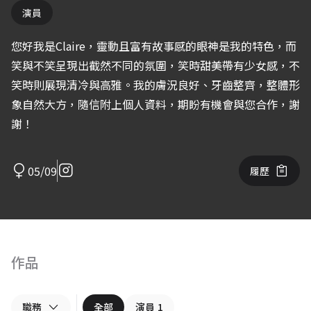
演員
您好我是Claire，靈動且富有故事感的眼神是我的特色，而
笑與不笑呈現出截然不同的氛圍，笑時甜美帶有少女感，不
笑時則展現清冷與高雅。我的膚況良好、牙齒整齊，整體形
象自然大方，隨信附上個人資料，期盼有機會與您合作，謝
謝！
05/09
履歷
作品
職務
全部
演員
1