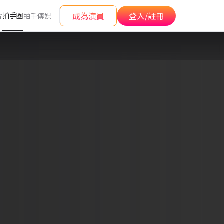
成為演員
登入/註冊
拍手圈
會
拍手傳媒