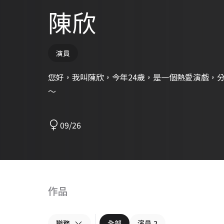
陳欣
演員
您好，我叫陳欣，今年24歲，是一個熱愛演戲，
～
09/26
作品
職務
全部
演員
2