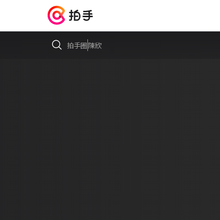
拍手圈
陳欣