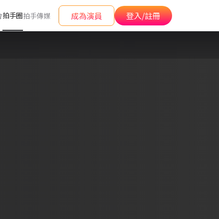
成為演員
登入/註冊
拍手圈
會
拍手傳媒