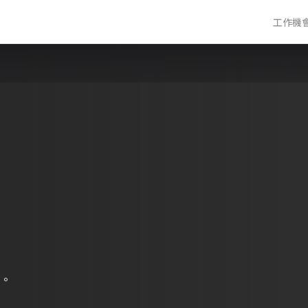
工作機
。