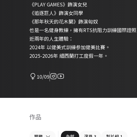
《PLAY GAMES》飾演女兒
《追逐巨人》飾演女同學
《那年秋天的花木蘭》飾演匈奴
也是一名健身教練，擁有RTS抗阻力訓練國際證照
近兩年的人生體驗：
2024年 以健美式訓練参加健美比賽。
2025-2026年 細西蘭打工度假一年。
10/09
作品
職務
全部
演員
3
製片組
1