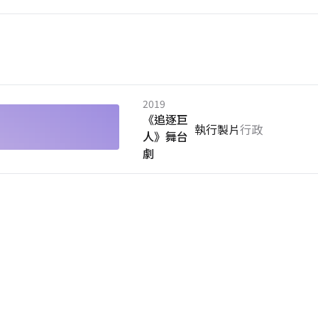
2019
《追逐巨
執行製片
行政
人》舞台
劇