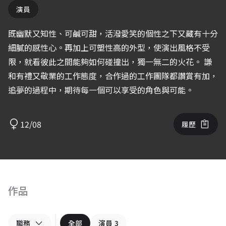
演員
既幽默又知性、可鹹可甜，活潑愛笑的個性之下又藏有十分
細膩的感性心。再加上可塑性高的外型，使演出風格不受
限，就看彼此之間能夠如何碰撞出，獨一無二的火花。 謙
和有禮又敬業的工作態度，合作過的工作團隊都讚賞有加，
追夢的過程中，期待每一個可以享受的角色與可能。
12/08
履歷
作品
職務
全部
演員
3