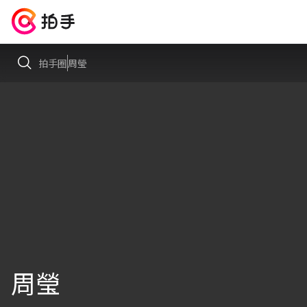
拍手圈
周瑩
周瑩