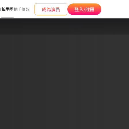
成為演員
登入/註冊
拍手圈
會
拍手傳媒