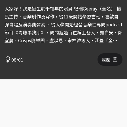
大家好！我是誕生於千禧年的演員 紀瑞Geeray（藝名） 擅
長主持、音樂創作及寫作，從11歲開始學習吉他，喜歡自
彈自唱及演奏曲彈奏。 從大學開始經營音樂性專訪podcast
節目《青聽事務所》，訪問超過百位線上藝人，如白安、鄭
宜農、Crispy脆樂團、盧以恩、宋柏緯等人，涵蓋「金
曲」、「金鐘」等重量級人物。 因為2023年發行個人單曲
〈Accuser〉，並擔任MV女主角，開啟戲劇表演之路，不斷
08/01
履歷
在表演課、試鏡中學習，希望有機會接觸各種類型的合作，
謝謝！