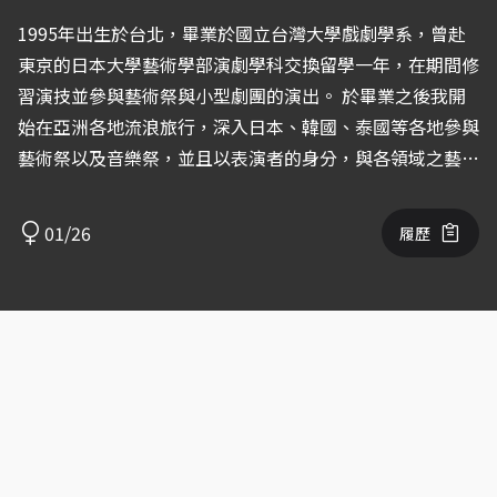
1995年出生於台北，畢業於國立台灣大學戲劇學系，曾赴
東京的日本大學藝術學部演劇學科交換留學一年，在期間修
習演技並參與藝術祭與小型劇團的演出。 於畢業之後我開
始在亞洲各地流浪旅行，深入日本、韓國、泰國等各地參與
藝術祭以及音樂祭，並且以表演者的身分，與各領域之藝術
家共同創作演出，表演及創作形式包含戲劇表演、即興舞
蹈、繪畫、歌唱等。
01/26
履歷