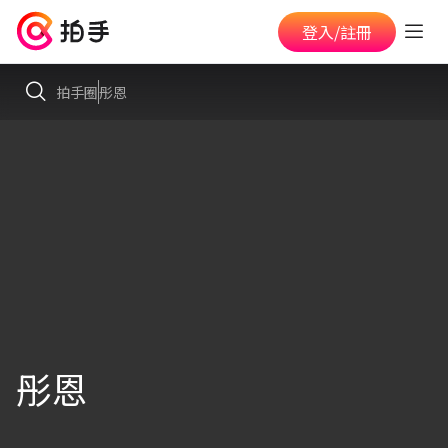
登入/註冊
拍手圈
彤恩
彤恩