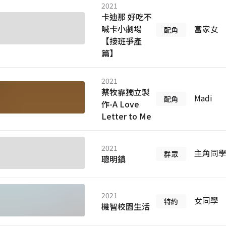
2021
卡迪那 好吃不
喊卡小劇場
富家女
配角
【接班爭產
篇】
2021
蔡牧霏獨立製
Madi
配角
作-A Love
Letter to Me
2021
主角同
群眾
聰明鎮
2021
女同學
特約
機智校園生活