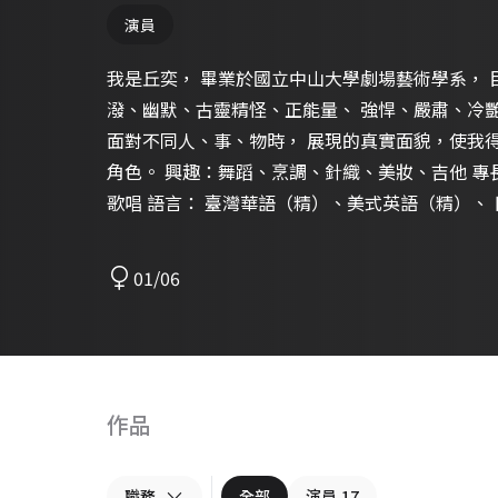
演員
我是丘奕， 畢業於國立中山大學劇場藝術學系， 
潑、幽默、古靈精怪、正能量、 強悍、嚴肅、冷艷、沈穩、
面對不同人、事、物時， 展現的真實面貌，使我
角色。 興趣：舞蹈、烹調、針織、美妝、吉他 專長：滑板（技術板）、英語會話、
歌唱 語言： 臺灣華語（精）、美式英語（精）、 日
有合作的機會，謝謝！ 完整演員履歷檔案
https://drive.google.com/drive/folders/1m
01/06
Instagram: chewchewchiuyi
作品
職務
全部
演員
17