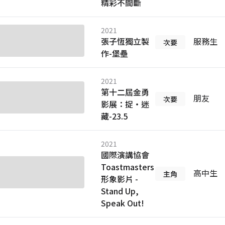
精彩不間斷
2021
張子恆獨立製
服務生
次要
作-堡壘
2021
第十二屆金勇
朋友
次要
影展：捉‧迷
藏-23.5
2021
國際演講協會
Toastmasters
高中生
主角
形象影片 -
Stand Up,
Speak Out!