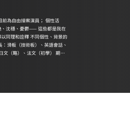
目前為自由接案演員； 個性活
憂鬱—— 這些都是我在
得以同理和詮釋 不同個性、背景的
文（略）、法文（初學） 期待
ELUDRYkpoLwbQ4lMD7s9eqhpipJF12H