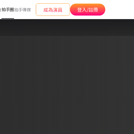
成為演員
登入/註冊
拍手圈
會
拍手傳媒