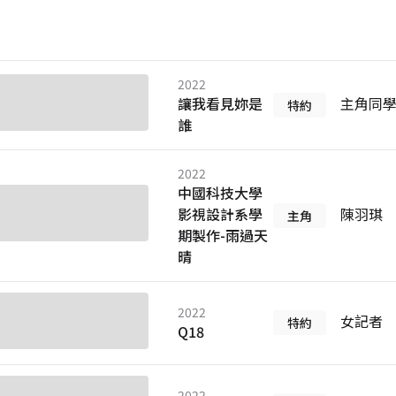
2022
讓我看見妳是
主角同
特約
誰
2022
中國科技大學
影視設計系學
陳羽琪
主角
期製作-雨過天
晴
2022
女記者
特約
Q18
2022