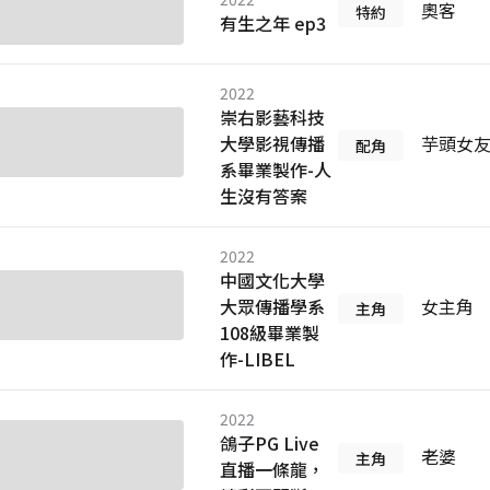
奧客
特約
有生之年 ep3
2022
崇右影藝科技
大學影視傳播
芋頭女
配角
系畢業製作-人
生沒有答案
2022
中國文化大學
大眾傳播學系
女主角
主角
108級畢業製
作-LIBEL
2022
鴿子PG Live
老婆
主角
直播一條龍，