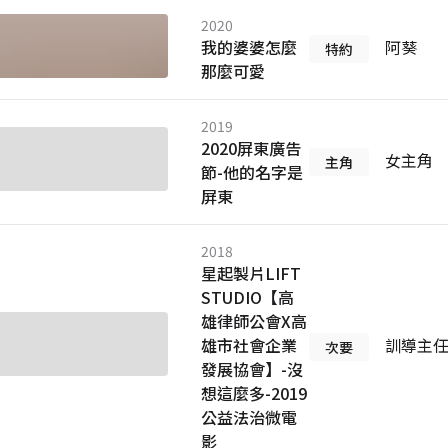
2020
我的婆婆怎麼
阿葵
特約
那麼可愛
2019
2020屏東廣告
女主角
主角
節-他的名字是
屏東
2018
星起製片LIFT
STUDIO【高
雄律師公會X高
雄市社會企業
訓導主
次要
發展協會】-沒
想這麼多-2019
公益法治微電
影