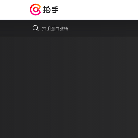
拍手圈
白雅綺