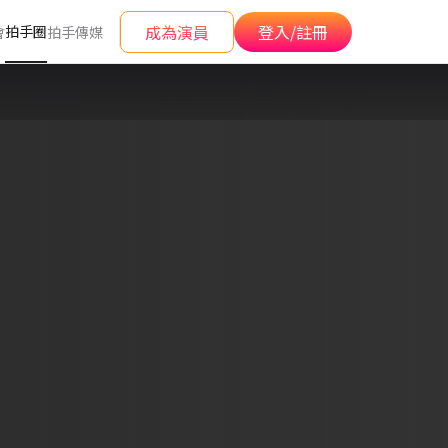
成為演員
登入/註冊
拍手圈
會
拍手傳媒