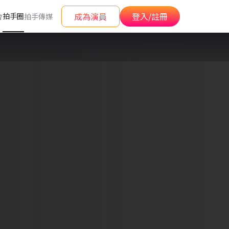
成為演員
登入/註冊
拍手圈
會
拍手傳媒