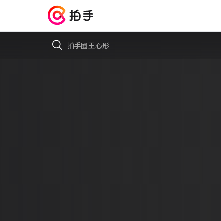
拍手圈
王心彤