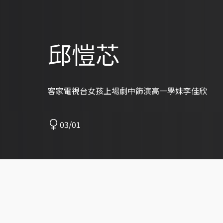
邱愷芯
客家電視台女孩上場劇中飾演高一學妹李佳欣
03/01