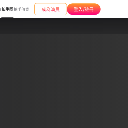
成為演員
登入/註冊
拍手圈
會
拍手傳媒