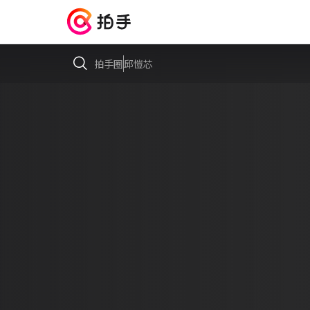
拍手圈
邱愷芯