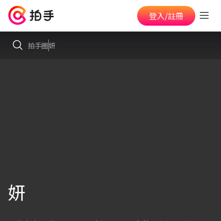
登入/註冊
拍手圈
妍
妍