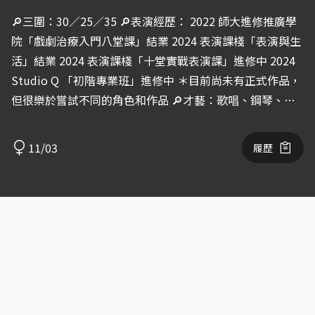
🔎三圍：30／25／35 🔎表演經歷： 2022 師大進修推廣學
院「戲劇治療入門八堂課」結業 2024 表演課棧「表演與生
活」結業 2024 表演課棧「十堂實戰表演課」進修中 2024
Studio Q 「初階專業班」進修中 ＊目前尚未有正式作品，
但很樂於嘗試不同的角色和作品 🔎才藝：歌唱、鋼琴、寫
作 🔎興趣：瑜珈、嘻哈、電影、文學 🔆為什麼想成為演
員： 我喜愛電影和戲劇，在觀看兩者時有不同感受。 電影
11/03
履歷
可以重複回放、有劇照，因此腦袋裡想到某部電影時，就會
出現某個畫面；若想重溫電影，網路上也有許多資源可以觀
看。電影對我而言，是經過時間鍛鍊的藝術，而且在不同時
期可能會被賦予相異的評價；當我看老電影，我相較於身處
拍攝時代的人，是帶著部分的已知及後見之明，因此看老電
影和新電影有不同的興味。 劇場對我而言，則是當下的藝
術，不同於電影可以重複播放、可以讓相差數十年的人們看
到相同的影像，每一次的劇場體驗都是獨一無二、無法複製