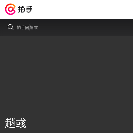
拍手圈
趙彧
趙彧