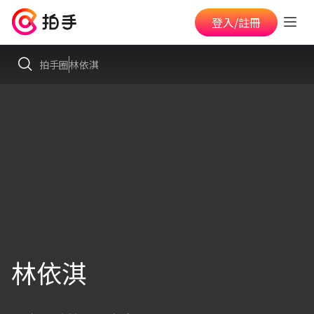
登入/註冊
拍手圈
林依淇
林依淇