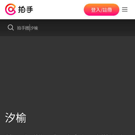
登入/註冊
拍手圈
汐榆
汐榆