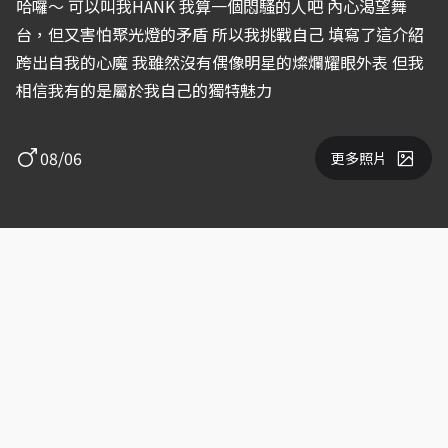
哈囉～ 可以叫我HANK 我算一個悶騷的人吧 內心渴望舞
台，但又害怕聚光燈的矛盾 所以我挑戰自己 填寫了這介紹
跨出自我的心魔 我雖然沒有偶像明星的燦爛耀眼外表 但我
相信我有的是屬於我自己的獨特魅力
08/06
更多照片