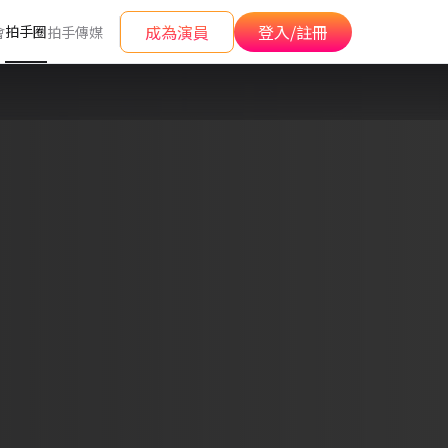
成為演員
登入/註冊
拍手圈
會
拍手傳媒